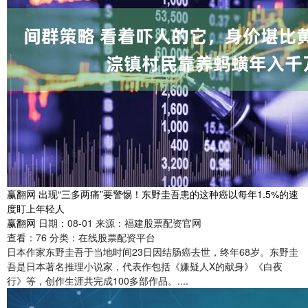
赢翻网 出现“三多两痛”要警惕！东野圭吾患的这种癌以每年1.5%的速
度盯上年轻人
赢翻网
日期：08-01
来源：福建股票配资官网
查看：
76
分类：
在线股票配资平台
日本作家东野圭吾于当地时间23日因结肠癌去世，终年68岁。东野圭
吾是日本著名推理小说家，代表作包括《嫌疑人X的献身》《白夜
行》等，创作生涯共完成100多部作品。....