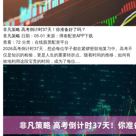
非凡策略 高考倒计时37天！你准备好了吗？
非凡策略
日期：05-01
来源：博泰配资APP下载
查看：
72
分类：
在线股票配资平台
2026高考倒计时37天，想必每位学子都在紧锣密鼓地复习中。高考不
仅是知识的检验，更是人生的重要转折点。随着时间的推移，如何有
效地利用这段宝贵的时间，成为了每位....