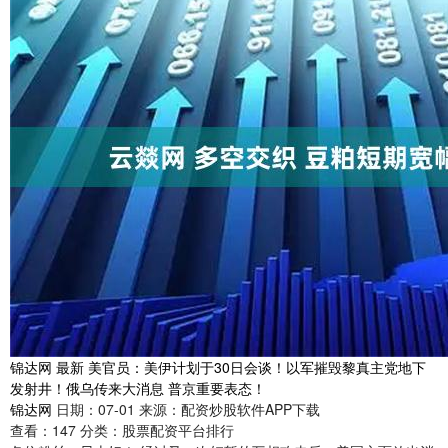
锦达网 最新 美官员：美伊计划于30日会谈！以军摧毁黎真主党地下
发射井！俄乌传来大消息 普京重要表态！
锦达网
日期：07-01
来源：配资炒股软件APP下载
查看：
147
分类：
股票配资平台排行