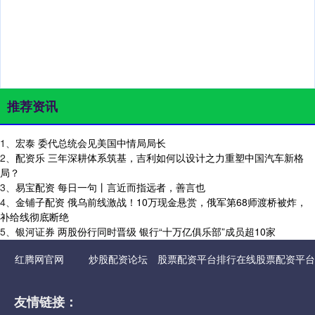
推荐资讯
1、
宏泰 委代总统会见美国中情局局长
2、
配资乐 三年深耕体系筑基，吉利如何以设计之力重塑中国汽车新格
局？
3、
易宝配资 每日一句丨言近而指远者，善言也
4、
金铺子配资 俄乌前线激战！10万现金悬赏，俄军第68师渡桥被炸，
补给线彻底断绝
5、
银河证券 两股份行同时晋级 银行“十万亿俱乐部”成员超10家
红腾网官网
炒股配资论坛
股票配资平台排行
在线股票配资平台
友情链接：