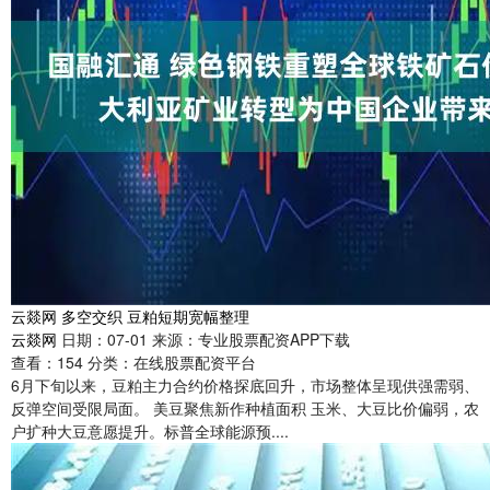
云燚网 多空交织 豆粕短期宽幅整理
云燚网
日期：07-01
来源：专业股票配资APP下载
查看：
154
分类：
在线股票配资平台
6月下旬以来，豆粕主力合约价格探底回升，市场整体呈现供强需弱、
反弹空间受限局面。 美豆聚焦新作种植面积 玉米、大豆比价偏弱，农
户扩种大豆意愿提升。标普全球能源预....