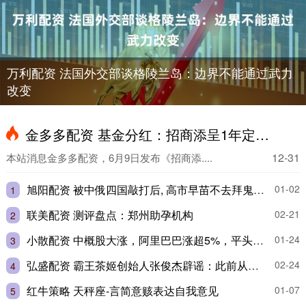
万利配资 法国外交部谈格陵兰岛：边界不能通过武力
改变
金多多配资 基金分红：招商添呈1年定开债发起式基金6月11日分红
12-31
本站消息金多多配资，6月9日发布《招商添....
旭阳配资 被中俄四国敲打后, 高市早苗不去拜鬼去酒吧? 小心被日本右翼骗了
01-02
1
联美配资 测评盘点：郑州助孕机构
02-21
2
小散配资 中概股大涨，阿里巴巴涨超5%，平头哥拟独立上市！港股互联网ETF（513770）低位揽金，逾14亿巨资进场
01-24
3
弘盛配资 霸王茶姬创始人张俊杰辟谣：此前从未有过婚姻，也从未发生“茶叶富商残疾女儿”的任何故事
02-24
4
红牛策略 天秤座-言简意赅表达自我意见
01-07
5