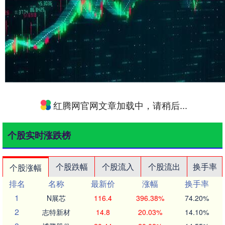
红腾网官网文章加载中，请稍后...
个股实时涨跌榜
个股跌幅
个股流入
个股流出
换手率
个股涨幅
排名
名称
最新价
涨幅
换手率
1
N展芯
116.4
396.38%
74.20%
2
志特新材
14.8
20.03%
14.10%