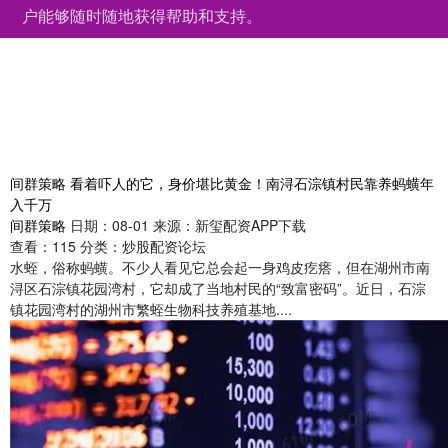
户能够随时随地获得帮助和支持。
间群策略 看着吓人的它，身价堪比黄金！南浔石淙镇村民靠养蚂蟥年
入千万
间群策略
日期：08-01
来源：新玺配资APP下载
查看：
115
分类：
炒股配资论坛
水蛭，俗称蚂蟥。不少人看见它总会起一身鸡皮疙瘩，但在湖州市南
浔区石淙镇花园湾村，它却成了当地村民的“致富密码”。近日，石淙
镇花园湾村的湖州市繁蛭生物科技养殖基地....