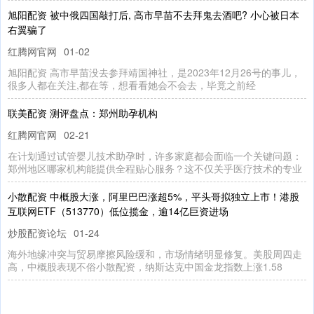
旭阳配资 被中俄四国敲打后, 高市早苗不去拜鬼去酒吧? 小心被日本
右翼骗了
红腾网官网
01-02
旭阳配资 高市早苗没去参拜靖国神社，是2023年12月26号的事儿，
很多人都在关注,都在等，想看看她会不会去，毕竟之前经
联美配资 测评盘点：郑州助孕机构
红腾网官网
02-21
在计划通过试管婴儿技术助孕时，许多家庭都会面临一个关键问题：
郑州地区哪家机构能提供全程贴心服务？这不仅关乎医疗技术的专业
小散配资 中概股大涨，阿里巴巴涨超5%，平头哥拟独立上市！港股
互联网ETF（513770）低位揽金，逾14亿巨资进场
炒股配资论坛
01-24
海外地缘冲突与贸易摩擦风险缓和，市场情绪明显修复。美股周四走
高，中概股表现不俗小散配资，纳斯达克中国金龙指数上涨1.58