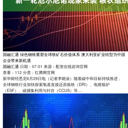
国融汇通 绿色钢铁重塑全球铁矿石价值体系 澳大利亚矿业转型为中国
企业带来新机遇
国融汇通
日期：07-01
来源：配资在线咨询官网
查看：
112
分类：
红腾网官网
新华财经悉尼6月29日电（记者李晓渝）随着碳中和目标持续推进，
全球钢铁行业加快探索氢基直接还原炼铁（DRI）、电熔炼炉
（ESF）、碳捕集利用与封存（CCUS）等....