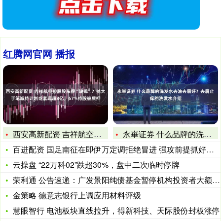
红腾网官网 播报
西安高新配资 吉祥航空控股股东很“缺钱”？抛大手笔减持计划或
永崋证券 什么品牌的洗发水去油去屑好？去屑止痒的洗发水介绍
百进配资 国足南征在即伊万定调拒绝冒进 强攻前提抓好防守
云操盘 “22万科02”跌超30%，盘中二次临时停牌
荣利通 公告速递：广发景阳纯债基金暂停机构投资者大额申购业务
金策略 德意志银行上调应用材料评级
慧眼智行 电池板块直线拉升，得新科技、天际股份封板涨停